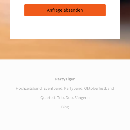
Anfrage absenden
PartyTiger
Hochzeitsband
, Eventband, Partyband, Oktoberfestband
Quartett, Trio, Duo, Sängerin
Blog