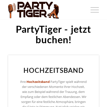
PartyTiger -
Hoc
jetzt buchen!
HOCHZEITSBAND
Ihre
Hochzeitsband
PartyTiger spielt während
der verschiedenen Momente Ihrer Hochzeit,
wie zum Beispiel während der Trauung, dem
Empfang oder dem festlichen Abendessen. Wir
sorgen für eine festliche Atmosphäre, bringen
die Gäste in Stimmung. Natürlich spielen wir