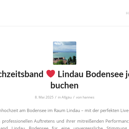
H
hzeitsband
Lindau Bodensee j
buchen
/
/
8. Mai 2025
in
Allgäu
von
hannes
hochzeit am Bodensee im Raum Lindau – mit der perfekten Liv
 professionellen Auftretens und ihrer mitreißenden Performanc
band Lindau Bodensee für eine unvergessliche Stimmung