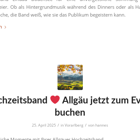
eier. Ob als Hintergrundmusik während des Dinners oder als H
äche, die Band weiß, wie sie das Publikum begeistern kann.
n
chzeitsband
Allgäu jetzt zum E
buchen
/
/
25. April 2025
in
Vorarlberg
von
hannes
iche Momente mit Ihrer Allgäuer Hochzeitsband