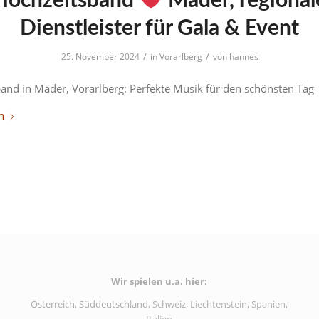
Hochzeitsband
Mäder, regional
Dienstleister für Gala & Event
/
/
25. November 2024
in
Vorarlberg
von
hannes
and in Mäder, Vorarlberg: Perfekte Musik für den schönsten Tag
n
Wir spielen u.a. hier:
Österreich
,
Süddeutschland
, Schweiz, Liechtenstein, Spanien,