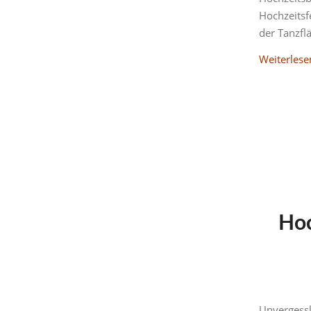
Hochzeitsf
der Tanzfl
Weiterlese
Ho
Unvergessl