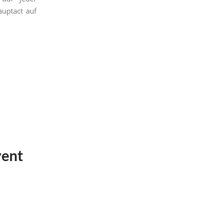
auptact auf
vent