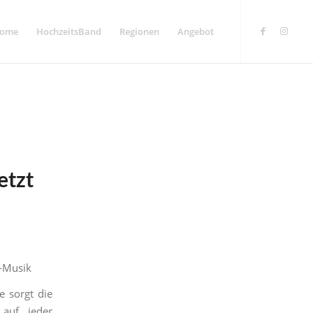
ome
HochzeitsBand
Regionen
Angebot
etzt
e-Musik
e sorgt die
 auf jeder